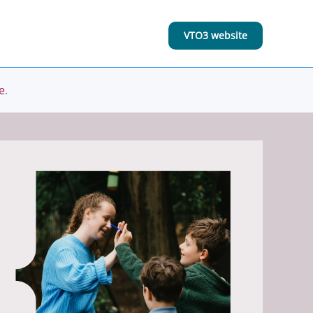
VTO3 website
e
.