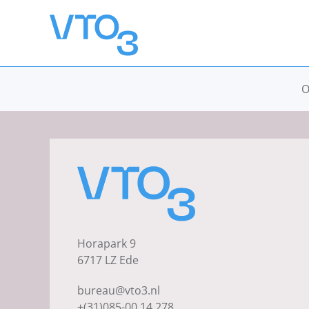
Overslaan en naar de inhoud gaan
O
Horapark 9
6717 LZ Ede
bureau@vto3.nl
+(31)085-00 14 278