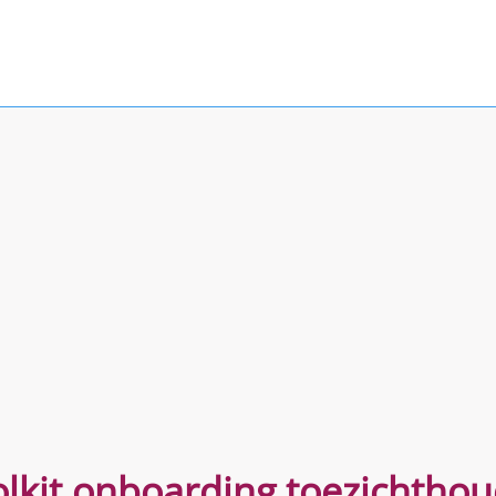
lkit onboarding toezichtho