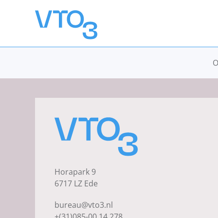
Overslaan en naar de inhoud gaan
O
Horapark 9
6717 LZ Ede
bureau@vto3.nl
+(31)085-00 14 278