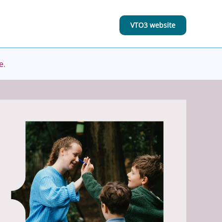
VTO3 website
e
.